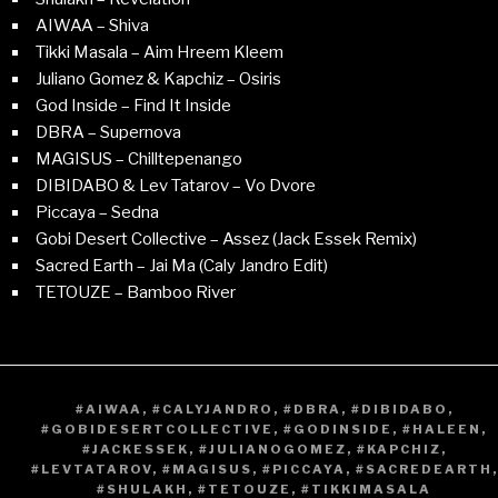
AIWAA – Shiva
Tikki Masala – Aim Hreem Kleem
Juliano Gomez & Kapchiz – Osiris
God Inside – Find It Inside
DBRA – Supernova
MAGISUS – Chilltepenango
DIBIDABO & Lev Tatarov – Vo Dvore
Piccaya – Sedna
Gobi Desert Collective – Assez (Jack Essek Remix)
Sacred Earth – Jai Ma (Caly Jandro Edit)
TETOUZE – Bamboo River
TAGS
#AIWAA
,
#CALYJANDRO
,
#DBRA
,
#DIBIDABO
,
#GOBIDESERTCOLLECTIVE
,
#GODINSIDE
,
#HALEEN
,
#JACKESSEK
,
#JULIANOGOMEZ
,
#KAPCHIZ
,
#LEVTATAROV
,
#MAGISUS
,
#PICCAYA
,
#SACREDEARTH
,
#SHULAKH
,
#TETOUZE
,
#TIKKIMASALA