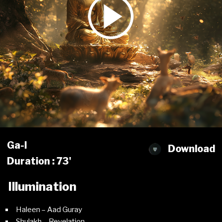
Ga-l
Download
Duration : 73'
Illumination
Haleen – Aad Guray
Shulakh – Revelation