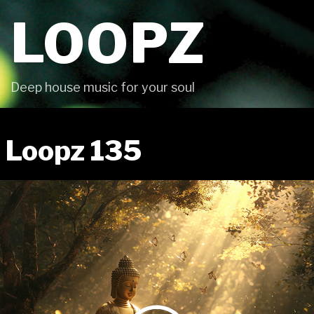
Skip
LOOPZ
to
content
Deep house music for your soul
Loopz 135