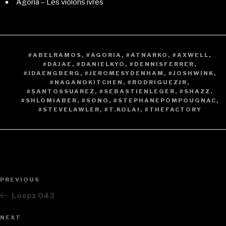
Agoria – Les violons ivres
TAGS
#ABELRAMOS
,
#AGORIA
,
#ATNARKO
,
#AXWELL
,
#DAJAE
,
#DANIELKYO
,
#DENNISFERRER
,
#IDAENGBERG
,
#JEROMESYDENHAM
,
#JOSHWINK
,
#NAGANOKITCHEN
,
#RODRIGUEZJR
,
#SANTOSSUAREZ
,
#SEBASTIENLEGER
,
#SHAZZ
,
#SHLOMIABER
,
#SONO
,
#STEPHANEPOMPOUGNAC
,
#STEVELAWLER
,
#T.KOLAI
,
#THEFACTORY
Post
PREVIOUS
Previous
navigation
Post
Loopz 043
NEXT
Next