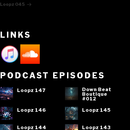
Post
Loopz 045
LINKS
PODCAST EPISODES
Down Beat
Loopz 147
Boutique
#012
Loopz 146
Loopz 145
Loopz 144
Loopz 143