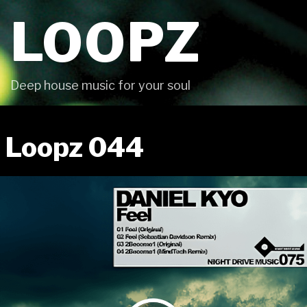
Skip
LOOPZ
to
content
Deep house music for your soul
Loopz 044