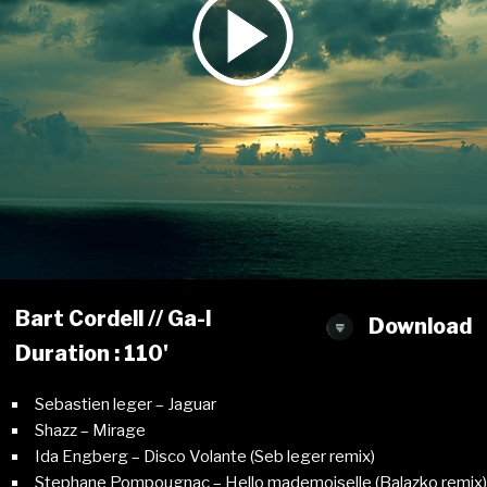
Bart Cordell // Ga-l
Download
Duration : 110'
Sebastien leger – Jaguar
Shazz – Mirage
Ida Engberg – Disco Volante (Seb leger remix)
Stephane Pompougnac – Hello mademoiselle (Balazko remix)