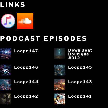
LINKS
PODCAST EPISODES
Down Beat
Loopz 147
Boutique
#012
Loopz 146
Loopz 145
Loopz 144
Loopz 143
Loopz 142
Loopz 141