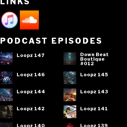
LINKS
PODCAST EPISODES
Down Beat
Loopz 147
Boutique
#012
Loopz 146
Loopz 145
Loopz 144
Loopz 143
Loopz 142
Loopz 141
Loopz 140
Loopz 139