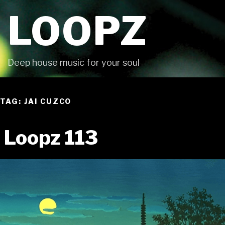
Skip
LOOPZ
to
content
Deep house music for your soul
TAG: JAI CUZCO
Loopz 113