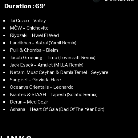
Duration : 69'
Jai Cuzco – Valley
MÖW – Chichovite
Riyozaki – Hwel El Wed
Landikhan – Astral (Yamil Remix)
Pulli & Chomba – Bleim
Jacob Groening – Timo (Lovecraft Remix)
Jack Essek – Amulet (MI.LA Remix)
Netam, Muaz Ceyhan & Damla Temel – Seyyare
Sangeet – Govinda Hare
Oceanvs Orientalis – Leonardo
Kiantek & SIAAH – Tapesh (Solatic Remix)
Derun – Med Cezir
Ashana – Heart Of Gaia (Dad Of The Year Edit)