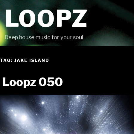
Skip
LOOPZ
to
content
Deep house music for your soul
TAG: JAKE ISLAND
Loopz 050