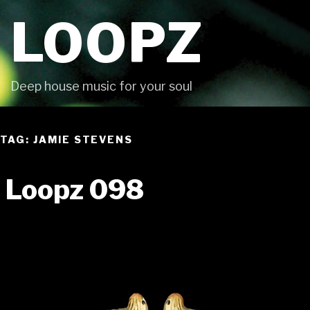
Skip
LOOPZ
to
content
Deep house music for your soul
TAG: JAMIE STEVENS
Loopz 098