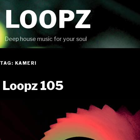
Skip
LOOPZ
to
content
Deep house music for your soul
TAG: KAMERI
Loopz 105