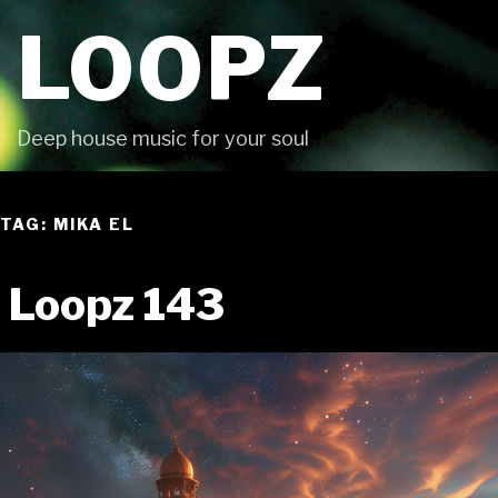
Skip
LOOPZ
to
content
Deep house music for your soul
TAG: MIKA EL
Loopz 143