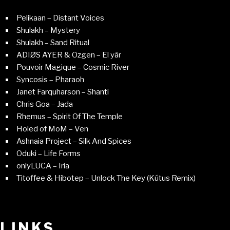
Pelikaan – Distant Voices
Shulakh – Mystery
Shulakh – Sand Ritual
ADIØS AYER & Ozgen – El yâr
Pouvoir Magique – Cosmic River
Syncosis – Pharaoh
Janet Farquharson – Shanti
Chris Goa – Jada
Rhemus – Spirit Of The Temple
Holed of MoM – Ven
Ashnaia Project – Silk And Spices
Oduki – Life Forms
onlyLUCA – Iria
Titoffee & Hibotep – Unlock The Key (Kútus Remix)
LINKS