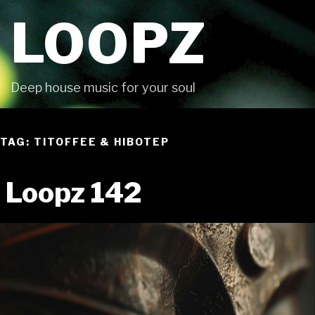
Skip
LOOPZ
to
content
Deep house music for your soul
TAG: TITOFFEE & HIBOTEP
Loopz 142