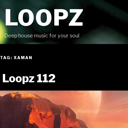
Skip
LOOPZ
to
content
Deep house music for your soul
TAG: XAMAN
Loopz 112