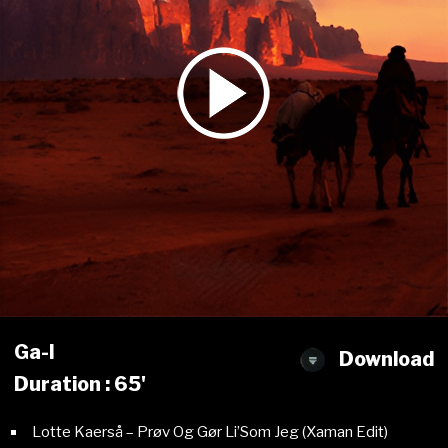
Ga-l
Download
Duration : 65'
Lotte Kaerså – Prøv Og Gør Li’Som Jeg (Xaman Edit)