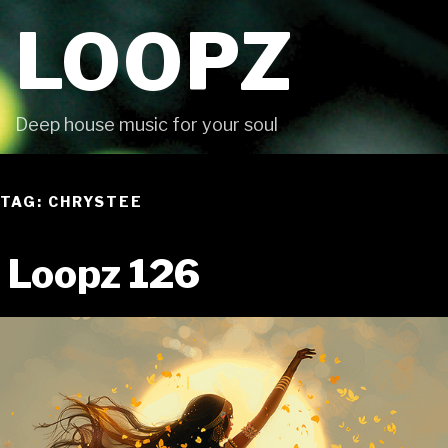
Skip
LOOPZ
to
content
Deep house music for your soul
TAG: CHRYSTEE
Loopz 126