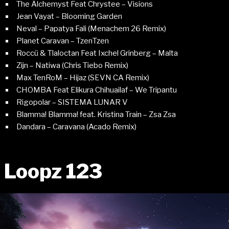
The Âlchemyst Feat Chrystee – Visions
Jean Vayat – Blooming Garden
Neval – Papatya Fali (Menachem 26 Remix)
Planet Caravan – TzenTzen
Roccü & Tlaloctan Feat Ixchel Grinberg – Malta
Zijn – Natiwa (Chris Tiebo Remix)
Max TenRoM – Hijaz (SEVN CA Remix)
CHOMBA Feat Elikura Chihuailaf – We Tripantu
Rigopolar – SISTEMA LUNAR V
Blamma! Blamma! feat. Kristina Train – Zsa Zsa
Dandara – Caravana (Acado Remix)
Loopz 123