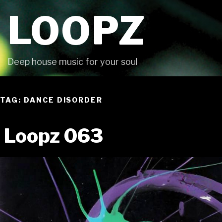
Skip
LOOPZ
to
content
Deep house music for your soul
TAG: DANCE DISORDER
Loopz 063